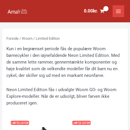
Gå
til
0.00
kr.
indholdet
Forside
/
Woom
/ Limited Edition
Kun i en begrænset periode fås de populære Woom
børnecykler i den iøjnefaldende Neon Limited Edition. Med
de samme lette rammer, gennemtænkte komponenter og
høje kvalitet som de velkendte modeller får dit barn nu en
cykel, der skiller sig ud med en markant neonfarve.
Neon Limited Edition fås i udvalgte Woom GO- og Woom
Explore-modeller. Når de er udsolgt, bliver farven ikke
produceret igen.