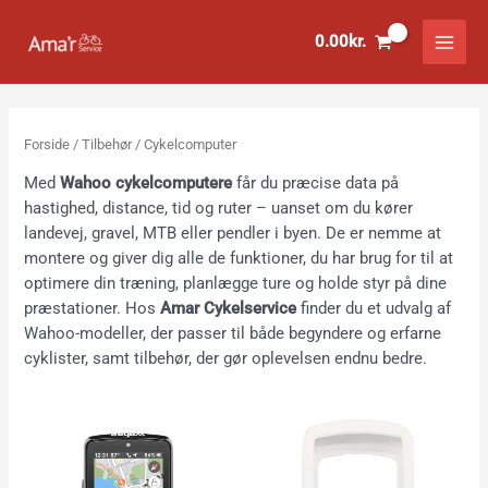
Gå
til
0.00
kr.
indholdet
Forside
/
Tilbehør
/ Cykelcomputer
Med
Wahoo cykelcomputere
får du præcise data på
hastighed, distance, tid og ruter – uanset om du kører
landevej, gravel, MTB eller pendler i byen. De er nemme at
montere og giver dig alle de funktioner, du har brug for til at
optimere din træning, planlægge ture og holde styr på dine
præstationer. Hos
Amar Cykelservice
finder du et udvalg af
Wahoo-modeller, der passer til både begyndere og erfarne
cyklister, samt tilbehør, der gør oplevelsen endnu bedre.