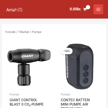
Gå
til
0.00
kr.
indholdet
Forside
/
Tilbehør
/ Pumpe
Den
Den
oprindelige
aktuelle
-16%
pris
pris
var:
er:
499.00kr..
419.00kr..
Pumpe
Pumpe
GIANT CONTROL
CONTEC BATTERI
BLAST 0 CO₂-PUMPE
MINI PUMPE AIR