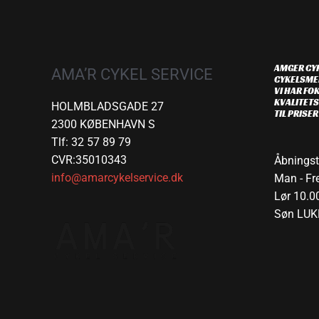
AMGER CYK
AMA’R CYKEL SERVICE
CYKELSME
VI HAR FOK
KVALITETS
HOLMBLADSGADE 27
TIL PRISE
2300 KØBENHAVN S
Tlf: 32 57 89 79
CVR:35010343
Åbningst
info@amarcykelservice.dk
Man - Fre
Lør 10.00
Søn LUK