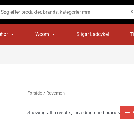
øg
ter:
ehør
Woom
Siigar Ladcykel
T
Forside
/ Ravemen
Showing all 5 results, including child brands
Den