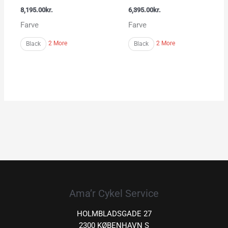
8,195.00
kr.
6,395.00
kr.
Farve
Farve
2 More
2 More
Black
Black
Ama’r Cykel Service
HOLMBLADSGADE 27
2300 KØBENHAVN S