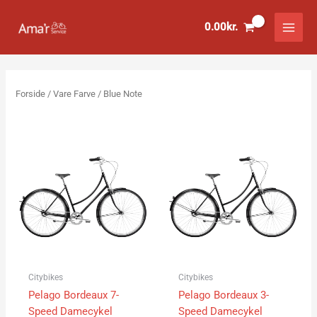
Gå
til
0.00
kr.
indholdet
Forside
/ Vare Farve / Blue Note
Citybikes
Citybikes
Pelago Bordeaux 7-
Pelago Bordeaux 3-
Speed Damecykel
Speed Damecykel