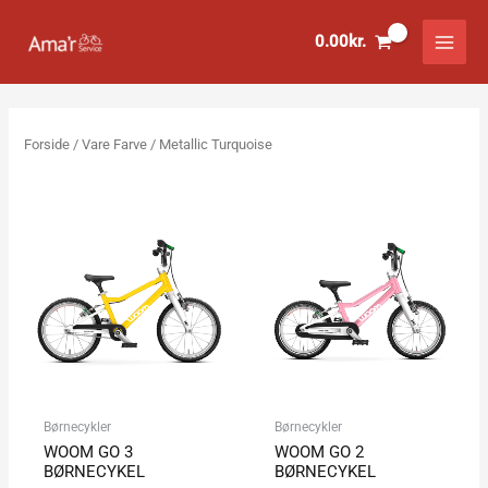
Gå
til
0.00
kr.
indholdet
Forside
/ Vare Farve / Metallic Turquoise
Børnecykler
Børnecykler
WOOM GO 3
WOOM GO 2
BØRNECYKEL
BØRNECYKEL