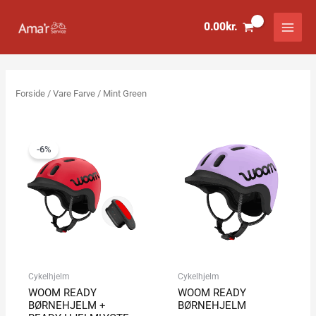
Gå
til
0.00
kr.
indholdet
Forside
/ Vare Farve / Mint Green
Den
Den
oprindelige
aktuelle
-6%
pris
pris
var:
er:
849.00kr..
798.00kr..
Cykelhjelm
Cykelhjelm
WOOM READY
WOOM READY
BØRNEHJELM +
BØRNEHJELM