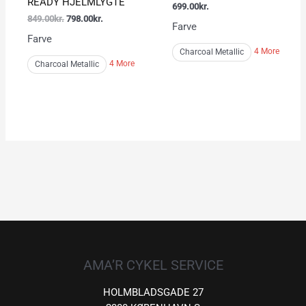
READY HJELMLYGTE
699.00
kr.
849.00
kr.
798.00
kr.
Farve
Farve
4 More
Charcoal Metallic
4 More
Charcoal Metallic
AMA’R CYKEL SERVICE
HOLMBLADSGADE 27