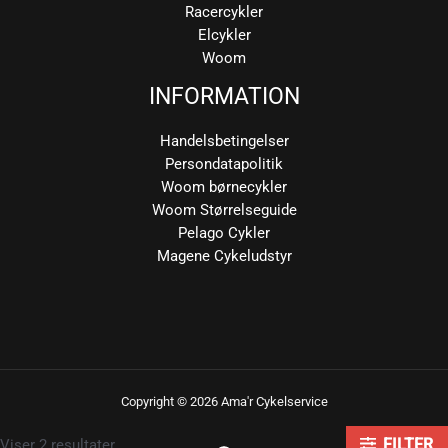
Racercykler
Elcykler
Woom
INFORMATION
Handelsbetingelser
Persondatapolitik
Woom børnecykler
Woom Størrelseguide
Pelago Cykler
Magene Cykeludstyr
Copyright © 2026 Ama'r Cykelservice
Sorteret
Viser 2 resultater
FILTER
efter