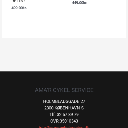
RETRO
449.00
kr.
499.00
kr.
AMA’R CYKEL SERVICE
HOLMBLADSGADE 27
2300 KØBENHAVN S
Tlf: 32 57 89 79
CVR:35010343
info@amarcykelservice.dk