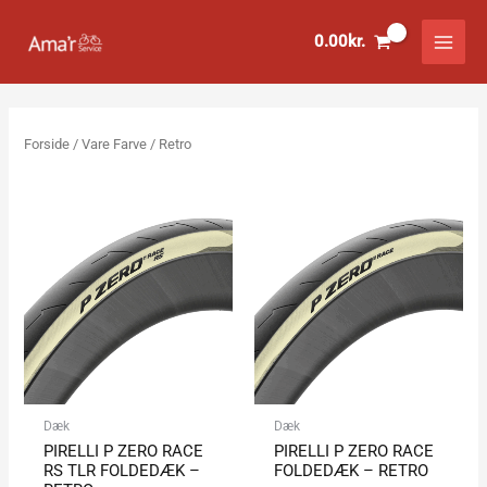
Gå
til
0.00
kr.
indholdet
Forside
/ Vare Farve / Retro
Dæk
Dæk
PIRELLI P ZERO RACE
PIRELLI P ZERO RACE
RS TLR FOLDEDÆK –
FOLDEDÆK – RETRO