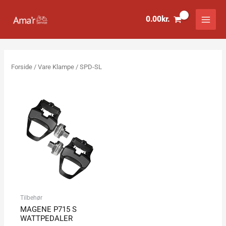
Gå
til
0.00
kr.
indholdet
Forside
/ Vare Klampe / SPD-SL
Tilbehør
MAGENE P715 S
WATTPEDALER