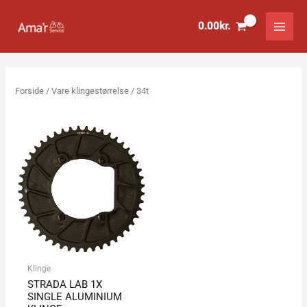
Gå
til
0.00
kr.
indholdet
Forside
/ Vare klingestørrelse / 34t
Klinge
STRADA LAB 1X
SINGLE ALUMINIUM