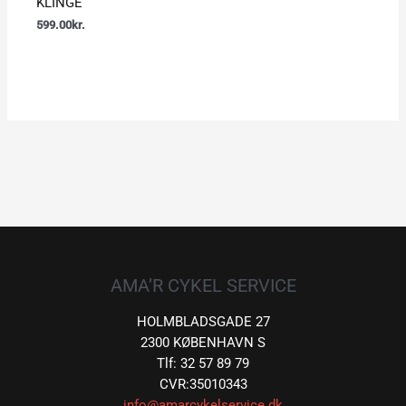
KLINGE
599.00
kr.
AMA’R CYKEL SERVICE
HOLMBLADSGADE 27
2300 KØBENHAVN S
Tlf: 32 57 89 79
CVR:35010343
info@amarcykelservice.dk