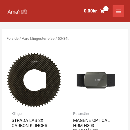
Gå
til
0.00
kr.
indholdet
Forside
/ Vare klingestørrelse / 50/34t
Klinge
Pulsmåler
STRADA LAB 2X
MAGENE OPTICAL
CARBON KLINGER
HRM H803