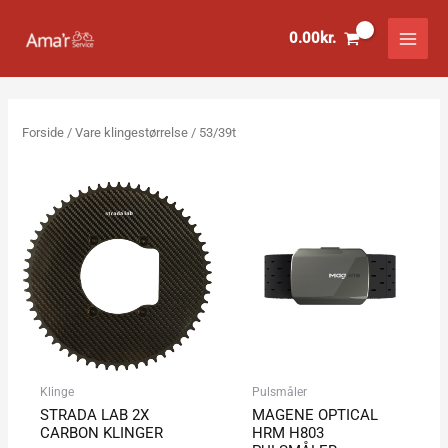
Gå
til
0.00
kr.
indholdet
Forside
/ Vare klingestørrelse / 53/39t
Klinge
Pulsmåler
STRADA LAB 2X
MAGENE OPTICAL
CARBON KLINGER
HRM H803