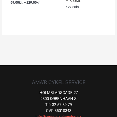
– 500ML
69.00
kr.
–
229.00
kr.
179.00
kr.
AMA’R CYKEL SERVICE
HOLMBLADSGADE 27
2300 KØBENHAVN S
Tlf: 32 57 89 79
CVR:35010343
info@amarcykelservice.dk