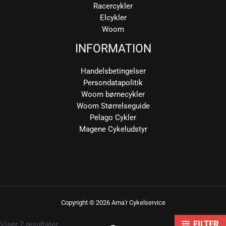
Racercykler
Elcykler
Woom
INFORMATION
Handelsbetingelser
Persondatapolitik
Woom børnecykler
Woom Størrelseguide
Pelago Cykler
Magene Cykeludstyr
Copyright © 2026 Ama'r Cykelservice
Sorteret
Viser 2 resultater
FILTER
efter