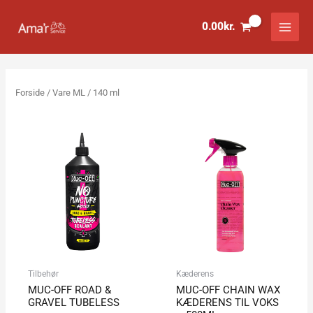
Gå
til
0.00
kr.
indholdet
Forside
/ Vare ML / 140 ml
Prisinterval:
69.00kr.
til
229.00kr.
Tilbehør
Kæderens
MUC-OFF ROAD &
MUC-OFF CHAIN WAX
GRAVEL TUBELESS
KÆDERENS TIL VOKS