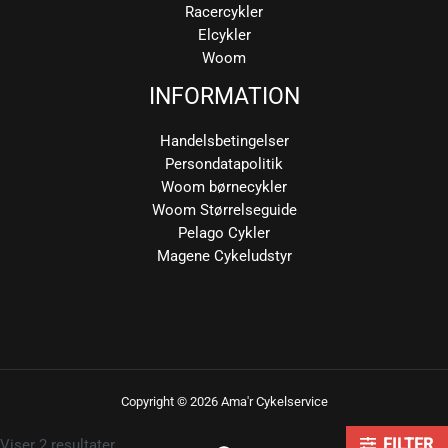
Racercykler
Elcykler
Woom
INFORMATION
Handelsbetingelser
Persondatapolitik
Woom børnecykler
Woom Størrelseguide
Pelago Cykler
Magene Cykeludstyr
Copyright © 2026 Ama'r Cykelservice
Sorteret
Viser 2 resultater
FILTER
efter