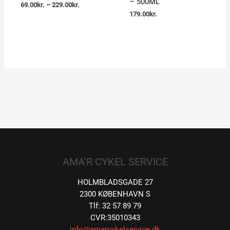
– 500ML
69.00
kr.
–
229.00
kr.
179.00
kr.
AMA’R CYKEL SERVICE
HOLMBLADSGADE 27
2300 KØBENHAVN S
Tlf: 32 57 89 79
CVR:35010343
info@amarcykelservice.dk