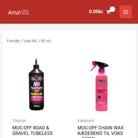
Gå
til
0.00
kr.
indholdet
Forside
/ Vare ML / 80 ml.
Prisinterval:
69.00kr.
til
229.00kr.
Tilbehør
Kæderens
MUC-OFF ROAD &
MUC-OFF CHAIN WAX
GRAVEL TUBELESS
KÆDERENS TIL VOKS