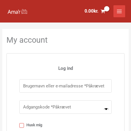
Gå
til
0.00
kr.
indholdet
My account
Log ind
Husk mig