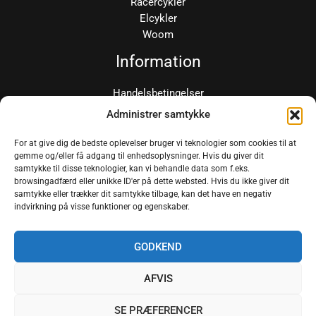
Racercykler
Elcykler
Woom
Information
Handelsbetingelser
Persondatapolitik
Administrer samtykke
Woom børnecykler
Woom Størrelseguide
For at give dig de bedste oplevelser bruger vi teknologier som cookies til at
gemme og/eller få adgang til enhedsoplysninger. Hvis du giver dit
Pelago Cykler
samtykke til disse teknologier, kan vi behandle data som f.eks.
Magene Cykeludstyr
browsingadfærd eller unikke ID'er på dette websted. Hvis du ikke giver dit
samtykke eller trækker dit samtykke tilbage, kan det have en negativ
indvirkning på visse funktioner og egenskaber.
GODKEND
Copyright © 2026 Ama'r Cykelservice
AFVIS
SE PRÆFERENCER