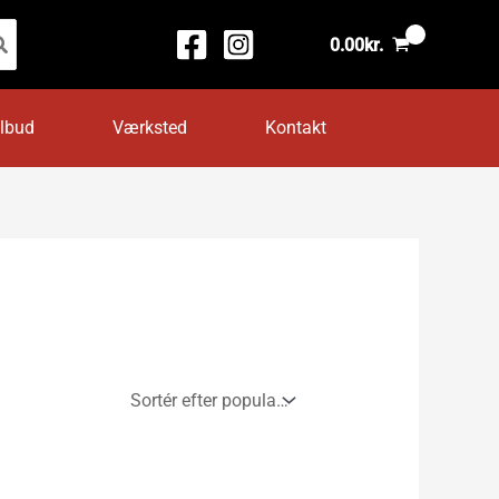
0.00
kr.
ilbud
Værksted
Kontakt