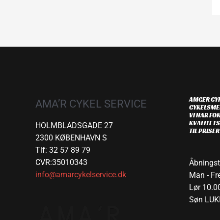
AMGER CYK
AMA’R CYKEL SERVICE
CYKELSME
VI HAR FOK
KVALITETS
HOLMBLADSGADE 27
TIL PRISE
2300 KØBENHAVN S
Tlf: 32 57 89 79
CVR:35010343
Åbningst
info@amarcykelservice.dk
Man - Fre
Lør 10.00
Søn LUK