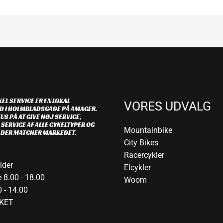
EL SERVICE ER EN LOKAL
VORES UDVALG
D I HOLMBLADSGADE PÅ AMAGER.
US PÅ AT GIVE HØJ SERVICE,
 SERVICE AF ALLE CYKELTYPER OG
Mountainbike
R DER MATCHER MARKEDET.
City Bikes
Racercykler
ider
Elcykler
 8.00 - 18.00
Woom
 - 14.00
KET