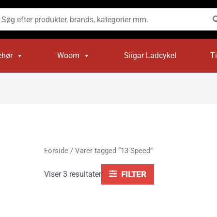
Sorteret
efter
øg
popularitet
ter:
ehør
Woom
Siigar Ladcykel
T
Forside
/ Varer tagged “13 Speed”
Viser 3 resultater
FILTER