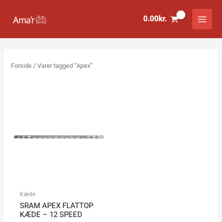
Gå
til
0.00
kr.
indholdet
Forside
/ Varer tagged “Apex”
Kæde
SRAM APEX FLATTOP
KÆDE – 12 SPEED