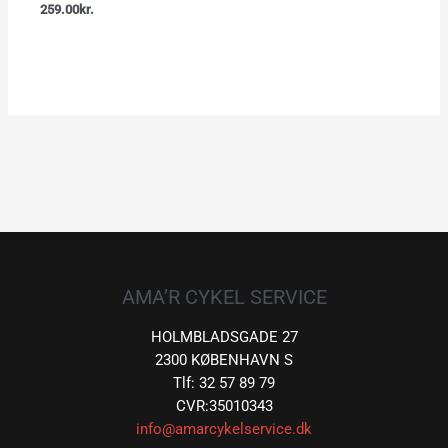
259.00
kr.
AMA’R CYKEL SERVICE
HOLMBLADSGADE 27
2300 KØBENHAVN S
Tlf: 32 57 89 79
CVR:35010343
info@amarcykelservice.dk