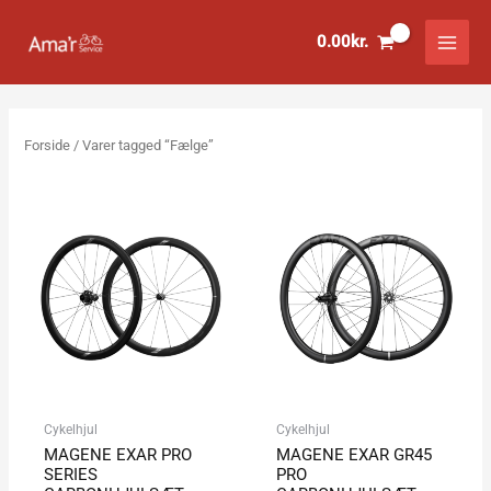
Gå
til
0.00
kr.
indholdet
Forside
/ Varer tagged “Fælge”
Cykelhjul
Cykelhjul
MAGENE EXAR PRO
MAGENE EXAR GR45
SERIES
PRO