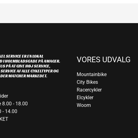
EL SERVICE ER EN LOKAL
VORES UDVALG
D I HOLMBLADSGADE PÅ AMAGER.
US PÅ AT GIVE HØJ SERVICE,
 SERVICE AF ALLE CYKELTYPER OG
Mountainbike
R DER MATCHER MARKEDET.
City Bikes
Racercykler
ider
Elcykler
 8.00 - 18.00
Woom
 - 14.00
KET