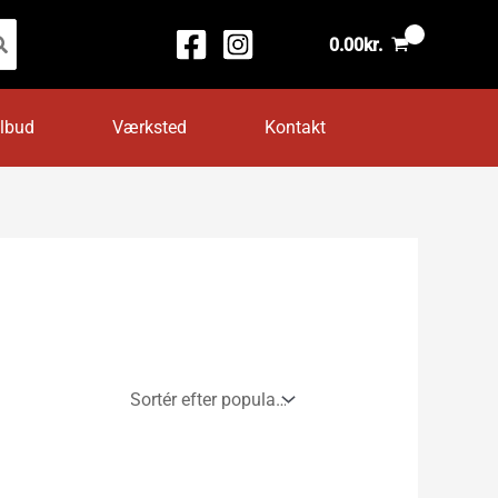
0.00
kr.
ilbud
Værksted
Kontakt