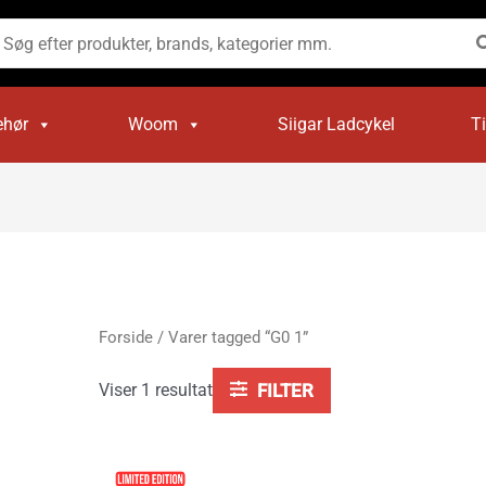
øg
ter:
ehør
Woom
Siigar Ladcykel
T
Forside
/ Varer tagged “G0 1”
Viser 1 resultat
FILTER