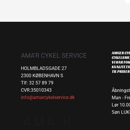
AMGER CYK
AMA’R CYKEL SERVICE
CYKELSME
VI HAR FOK
KVALITETS
HOLMBLADSGADE 27
TIL PRISE
2300 KØBENHAVN S
Tlf: 32 57 89 79
CVR:35010343
Åbningst
info@amarcykelservice.dk
Man - Fre
Lør 10.00
Søn LUK