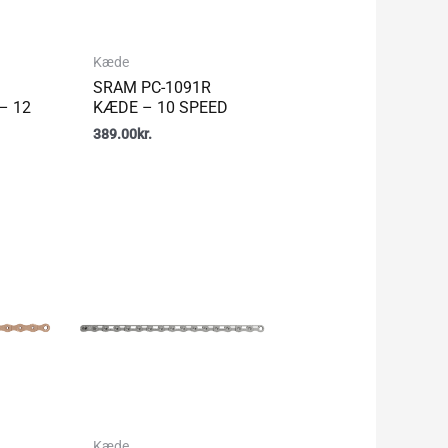
Kæde
SRAM PC-1091R
– 12
KÆDE – 10 SPEED
389.00
kr.
Kæde