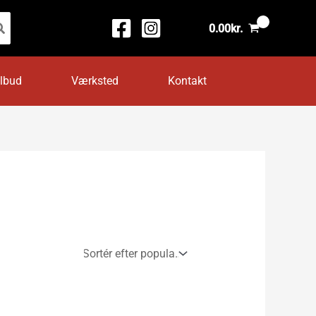
0.00
kr.
ilbud
Værksted
Kontakt