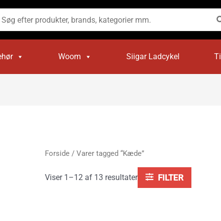
Sorteret
efter
øg
popularitet
ter:
ehør
Woom
Siigar Ladcykel
T
Forside
/ Varer tagged “Kæde”
Viser 1–12 af 13 resultater
FILTER