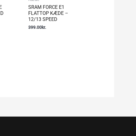
E
SRAM FORCE E1
ED
FLATTOP KÆDE –
12/13 SPEED
399.00
kr.