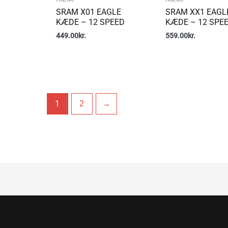
SRAM X01 EAGLE
SRAM XX1 EAGL
KÆDE – 12 SPEED
KÆDE – 12 SPE
449.00
kr.
559.00
kr.
1
2
→