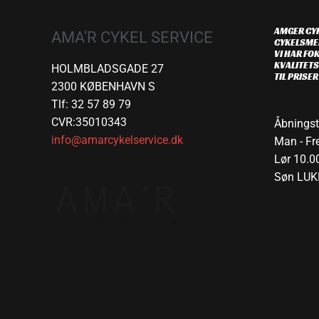
AMGER CYK
AMA’R CYKEL SERVICE
CYKELSME
VI HAR FOK
KVALITETS
HOLMBLADSGADE 27
TIL PRISE
2300 KØBENHAVN S
Tlf: 32 57 89 79
CVR:35010343
Åbningst
info@amarcykelservice.dk
Man - Fre
Lør 10.00
Søn LUK