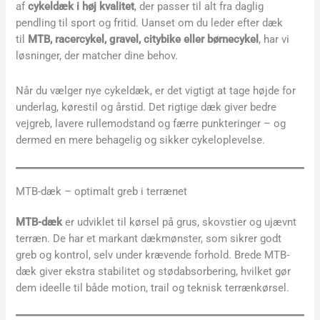
af
cykeldæk i høj kvalitet
, der passer til alt fra daglig
pendling til sport og fritid. Uanset om du leder efter dæk
til
MTB, racercykel, gravel, citybike eller børnecykel
, har vi
løsninger, der matcher dine behov.
Når du vælger nye cykeldæk, er det vigtigt at tage højde for
underlag, kørestil og årstid. Det rigtige dæk giver bedre
vejgreb, lavere rullemodstand og færre punkteringer – og
dermed en mere behagelig og sikker cykeloplevelse.
MTB-dæk – optimalt greb i terrænet
MTB-dæk
er udviklet til kørsel på grus, skovstier og ujævnt
terræn. De har et markant dækmønster, som sikrer godt
greb og kontrol, selv under krævende forhold. Brede MTB-
dæk giver ekstra stabilitet og stødabsorbering, hvilket gør
dem ideelle til både motion, trail og teknisk terrænkørsel.