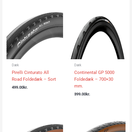
Dæk
Dæk
Pirelli Cinturato All
Continental GP 5000
Road Foldedæk – Sort
Foldedæk – 700×30
mm.
499.00
kr.
399.00
kr.