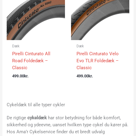
Dæk
Dæk
Pirelli Cinturato All
Pirelli Cinturato Velo
Road Foldedæk –
Evo TLR Foldedæk –
Classic
Classic
499.00
kr.
499.00
kr.
Cykeldæk til alle typer cykler
De rigtige
cykeldæk
har stor betydning for både komfort,
sikkerhed og ydeevne, uanset hvilken type cykel du kører på.
Hos Ama’r Cykelservice finder du et bredt udvalg