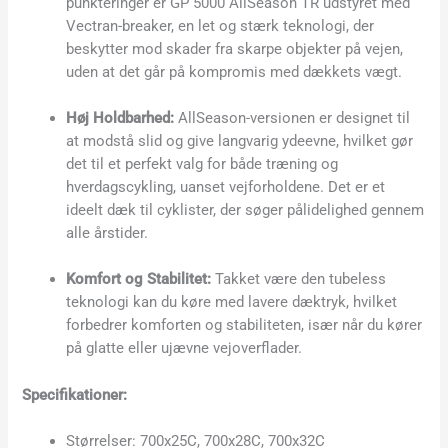
punkteringer er GP 5000 AllSeason TR udstyret med
Vectran-breaker, en let og stærk teknologi, der
beskytter mod skader fra skarpe objekter på vejen,
uden at det går på kompromis med dækkets vægt.
Høj Holdbarhed:
AllSeason-versionen er designet til
at modstå slid og give langvarig ydeevne, hvilket gør
det til et perfekt valg for både træning og
hverdagscykling, uanset vejforholdene. Det er et
ideelt dæk til cyklister, der søger pålidelighed gennem
alle årstider.
Komfort og Stabilitet:
Takket være den tubeless
teknologi kan du køre med lavere dæktryk, hvilket
forbedrer komforten og stabiliteten, især når du kører
på glatte eller ujævne vejoverflader.
Specifikationer:
Størrelser: 700x25C, 700x28C, 700x32C