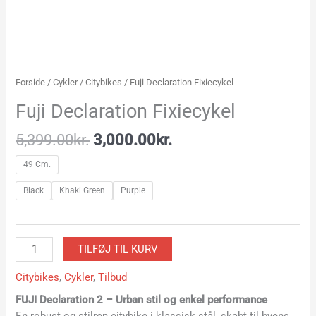
Forside
/
Cykler
/
Citybikes
/ Fuji Declaration Fixiecykel
Fuji Declaration Fixiecykel
5,399.00
kr.
3,000.00
kr.
49 Cm.
Black
Khaki Green
Purple
TILFØJ TIL KURV
Citybikes
,
Cykler
,
Tilbud
FUJI Declaration 2 – Urban stil og enkel performance