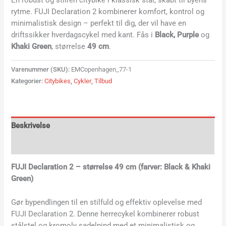
En robust og stilren citybike i klassisk stål, skabt til byens
rytme. FUJI Declaration 2 kombinerer komfort, kontrol og
minimalistisk design – perfekt til dig, der vil have en
driftssikker hverdagscykel med kant. Fås i
Black, Purple
og
Khaki Green
, størrelse
49 cm
.
Varenummer (SKU):
EMCopenhagen_77-1
Kategorier:
Citybikes
,
Cykler
,
Tilbud
Beskrivelse
Yderligere information
FUJI Declaration 2 – størrelse 49 cm (farver: Black & Khaki
Green)
Gør bypendlingen til en stilfuld og effektiv oplevelse med
FUJI Declaration 2. Denne herrecykel kombinerer robust
stålstel og kromoly sadelpind med et minimalistisk og