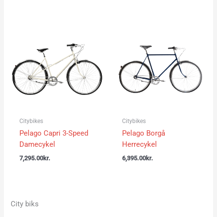
Citybikes
Citybikes
Pelago Capri 3-Speed
Pelago Borgå
Damecykel
Herrecykel
7,295.00
kr.
6,395.00
kr.
City biks