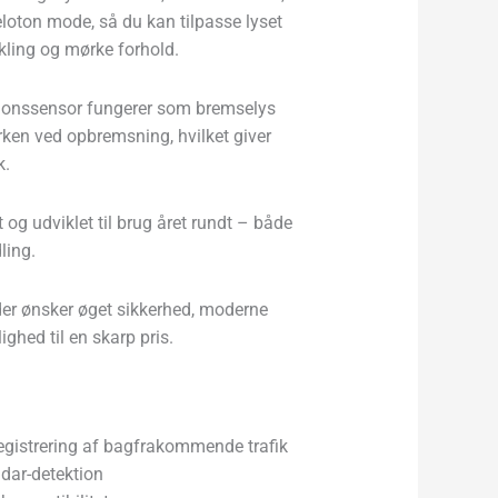
loton mode, så du kan tilpasse lyset
kling og mørke forhold.
ionssensor fungerer som bremselys
rken ved opbremsning, hvilket giver
k.
og udviklet til brug året rundt – både
ling.
, der ønsker øget sikkerhed, moderne
ighed til en skarp pris.
l registrering af bagfrakommende trafik
adar-detektion