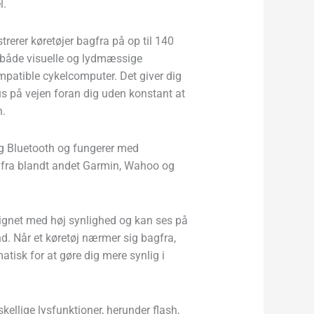
l.
trerer køretøjer bagfra på op til 140
 både visuelle og lydmæssige
ompatible cykelcomputer. Det giver dig
us på vejen foran dig uden konstant at
n.
g Bluetooth og fungerer med
fra blandt andet Garmin, Wahoo og
ignet med høj synlighed og kan ses på
nd. Når et køretøj nærmer sig bagfra,
atisk for at gøre dig mere synlig i
kellige lysfunktioner, herunder flash,