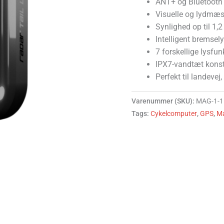
ANT+ og Bluetooth 
Visuelle og lydmæs
Synlighed op til 1,
Intelligent bremsel
7 forskellige lysfun
IPX7-vandtæt konst
Perfekt til landevej
Varenummer (SKU):
MAG-1-1
Tags:
Cykelcomputer
,
GPS
,
M