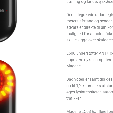
træning og landevejskørse
Den integrerede radar regis
meters afstand og sender
advarsler direkte til din k
mulighed for at holde fok
skulle kigge over skuldere
L508 understøtter ANT+ o
populære cykelcomputere 
Magene.
Baglygten er samtidig des
op til 1,2 kilometers afsta
øges lysintensiteten autom
trafikken.
Magene L508 har flere fors