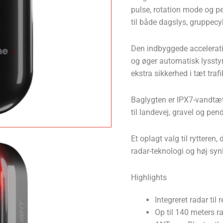
pulse, rotation mode og pe
til både dagslys, gruppecy
Den indbyggede accelerat
og øger automatisk lyssty
ekstra sikkerhed i tæt trafi
Baglygten er IPX7-vandtæt 
til landevej, gravel og pend
Et oplagt valg til rytteren
radar-teknologi og høj synl
Highlights
Integreret radar ti
Op til 140 meters r