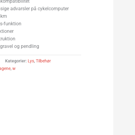
kompatibilitet
sige advarsler på cykelcomputer
2 km
ys-funktion
ktioner
ruktion
, gravel og pendling
Kategorier:
Lys
,
Tilbehør
agene
,
w