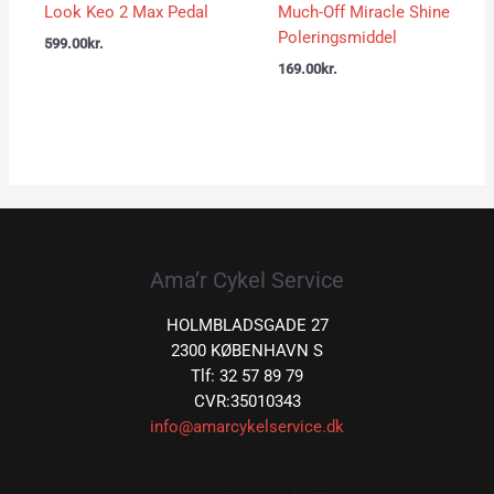
Look Keo 2 Max Pedal
Much-Off Miracle Shine
Poleringsmiddel
599.00
kr.
169.00
kr.
Ama’r Cykel Service
HOLMBLADSGADE 27
2300 KØBENHAVN S
Tlf: 32 57 89 79
CVR:35010343
info@amarcykelservice.dk