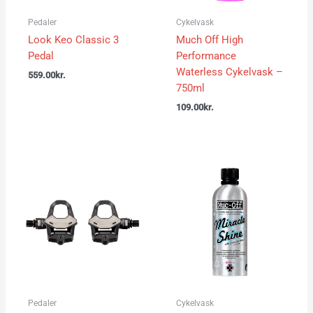
Pedaler
Cykelvask
Look Keo Classic 3
Much Off High
Pedal
Performance
Waterless Cykelvask –
559.00
kr.
750ml
109.00
kr.
Pedaler
Cykelvask