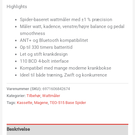
Highlights
Spider-baseret wattmåler med ±1 % præcision
Måler watt, kadence, venstre/højre balance og pedal
smoothness
ANT+ og Bluetooth kompatibilitet
Op til 330 timers batteritid
Let og stift krankdesign
110 BCD 4-bolt interface
Kompatibel med mange moderne krankbokse
Ideel til både træning, Zwift og konkurrence
Varenummer (SKU):
6971606842674
Kategorier:
Tilbehør
,
Wattmåler
Tags:
Kassette
,
Magene
,
TEO-515 Base Spider
Beskrivelse