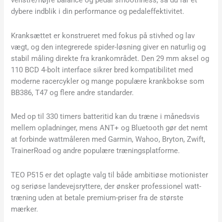
dybere indblik i din performance og pedaleffektivitet.
Kranksættet er konstrueret med fokus på stivhed og lav
vægt, og den integrerede spider-løsning giver en naturlig og
stabil måling direkte fra krankområdet. Den 29 mm aksel og
110 BCD 4-bolt interface sikrer bred kompatibilitet med
moderne racercykler og mange populære krankbokse som
BB386, T47 og flere andre standarder.
Med op til 330 timers batteritid kan du træne i månedsvis
mellem opladninger, mens ANT+ og Bluetooth gør det nemt
at forbinde wattmåleren med Garmin, Wahoo, Bryton, Zwift,
TrainerRoad og andre populære træningsplatforme.
TEO P515 er det oplagte valg til både ambitiøse motionister
og seriøse landevejsryttere, der ønsker professionel watt-
træning uden at betale premium-priser fra de største
mærker.