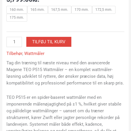
160 mm.
165 mm.
167,5 mm.
170 mm.
172,5 mm.
175 mm.
TILFØJ TIL KURV
Tilbehør
,
Wattmåler
Tag din træning til næste niveau med den avancerede
Magene TEO P515 Wattmåler
– en komplet wattmåler-
løsning udviklet til ryttere, der ønsker præcise data, høj
kompatibilitet og professionel performance til en skarp pris.
TEO P515 er en spider-baseret wattmåler med en
imponerende målenøjagtighed på ±1 %, hvilket giver stabile
og pålidelige wattmålinger – uanset om du træner
struktureret, kører Zwift eller jagter personlige rekorder på
landevejen. Systemet måler både effekt, kadence,
venstre/højre balance og pedal smoothness, så du får et