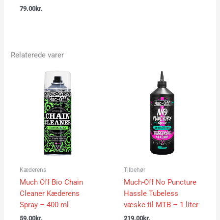
79.00
kr.
Relaterede varer
Kæderens
Tilbehør
Much Off Bio Chain
Much-Off No Puncture
Cleaner Kæderens
Hassle Tubeless
Spray – 400 ml
væske til MTB – 1 liter
59.00
kr.
219.00
kr.