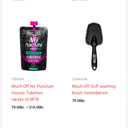
Prisinterval:
79.00kr.
til
219.00kr.
Tilbehør
Cykelvask
Much-Off No Puncture
Much-Off Soft washing
Hassle Tubeless
brush Vaskebørste
væske til MTB
79.00
kr.
79.00
kr.
–
219.00
kr.