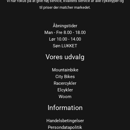
Vi har fokus på at give høj service, kvalitets service af alle cykeltyper og
til priser der matcher markedet.
Åbningstider
Man - Fre 8.00 - 18.00
Lør 10.00 - 14.00
Søn LUKKET
Vores udvalg
Mountainbike
City Bikes
Racercykler
Elcykler
Woom
Information
Handelsbetingelser
Persondatapolitik