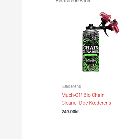
Relaterede varer
Kæderens
Much-Off Bio Chain
Cleaner Doc Kæderens
249.00
kr.