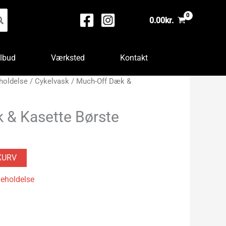
0.00
kr.
ilbud
Værksted
Kontakt
holdelse
/
Cykelvask
/ Much-Off Dæk &
 & Kasette Børste
KURV
geholdelse