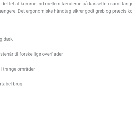
r det let at komme ind mellem tænderne på kassetten samt lan
ængere. Det ergonomiske håndtag sikrer godt greb og præcis ko
og dæk
ehår til forskellige overflader
l trange områder
tabel brug