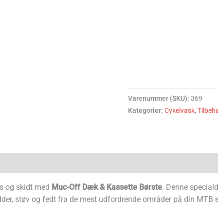
Varenummer (SKU):
369
Kategorier:
Cykelvask
,
Tilbeh
vs og skidt med
Muc-Off Dæk & Kassette Børste
. Denne speciald
der, støv og fedt fra de mest udfordrende områder på din MTB el