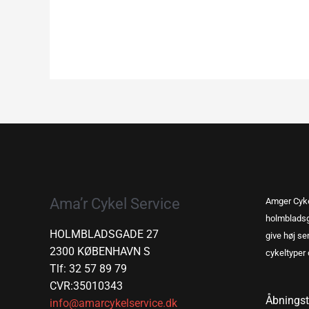
Ama’r Cykel Service
Amger Cyke
holmbladsg
HOLMBLADSGADE 27
give høj ser
2300 KØBENHAVN S
cykeltyper 
Tlf: 32 57 89 79
CVR:35010343
Åbningst
info@amarcykelservice.dk