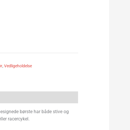
ør
,
Vedligeholdelse
esignede børste har både stive og
ler racercykel.