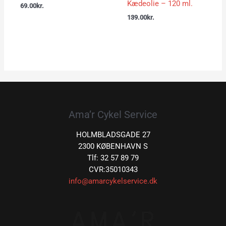
Kædeolie – 120 ml.
69.00
kr.
139.00
kr.
Ama’r Cykel Service
HOLMBLADSGADE 27
2300 KØBENHAVN S
Tlf: 32 57 89 79
CVR:35010343
info@amarcykelservice.dk