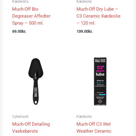
Kæderens
Kædeolie
Much-Off Bio
Much-Off Dry Lube –
Degreaser Affedter
C3 Ceramic Kædeolie
Spray – 500 ml.
– 120 ml.
69.00
kr.
139.00
kr.
Cykelvask
Kædeolie
Much-Off Detailing
Much-Off C3 Wet
Vaskebørste
Weather Ceramic