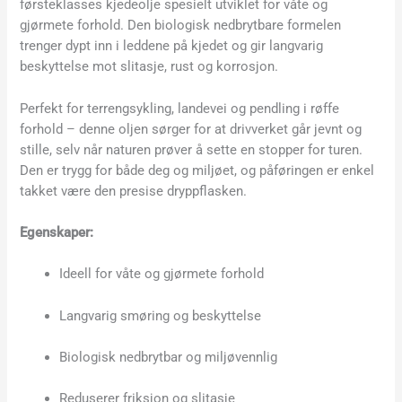
førsteklasses kjedeolje spesielt utviklet for våte og
gjørmete forhold. Den biologisk nedbrytbare formelen
trenger dypt inn i leddene på kjedet og gir langvarig
beskyttelse mot slitasje, rust og korrosjon.
Perfekt for terrengsykling, landevei og pendling i røffe
forhold – denne oljen sørger for at drivverket går jevnt og
stille, selv når naturen prøver å sette en stopper for turen.
Den er trygg for både deg og miljøet, og påføringen er enkel
takket være den presise dryppflasken.
Egenskaper:
Ideell for våte og gjørmete forhold
Langvarig smøring og beskyttelse
Biologisk nedbrytbar og miljøvennlig
Reduserer friksjon og slitasje