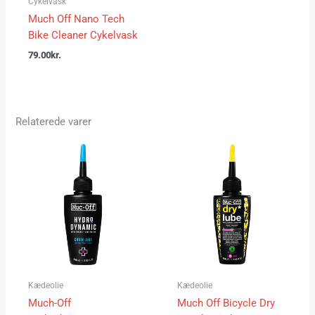
Cykelvask
Much Off Nano Tech
Bike Cleaner Cykelvask
79.00
kr.
Relaterede varer
Prisinterval:
39.00kr.
til
89.00kr.
Kædeolie
Kædeolie
Much-Off
Much Off Bicycle Dry