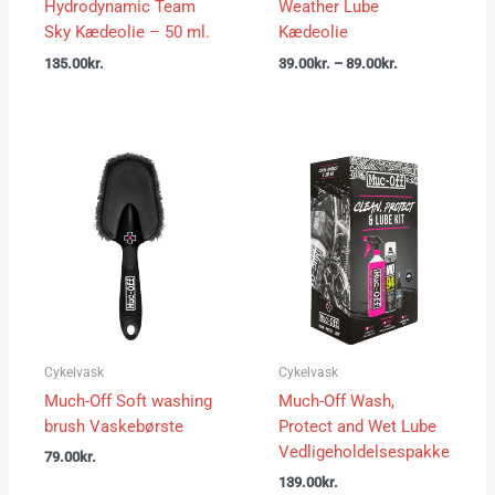
Hydrodynamic Team
Weather Lube
Sky Kædeolie – 50 ml.
Kædeolie
135.00
kr.
39.00
kr.
–
89.00
kr.
Cykelvask
Cykelvask
Much-Off Soft washing
Much-Off Wash,
brush Vaskebørste
Protect and Wet Lube
Vedligeholdelsespakke
79.00
kr.
139.00
kr.