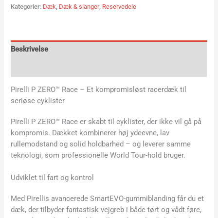
Kategorier:
Dæk
,
Dæk & slanger
,
Reservedele
Beskrivelse
Yderligere information
Pirelli P ZERO™ Race – Et kompromisløst racerdæk til
seriøse cyklister
Pirelli P ZERO™ Race er skabt til cyklister, der ikke vil gå på
kompromis. Dækket kombinerer høj ydeevne, lav
rullemodstand og solid holdbarhed – og leverer samme
teknologi, som professionelle World Tour-hold bruger.
Udviklet til fart og kontrol
Med Pirellis avancerede SmartEVO-gummiblanding får du et
dæk, der tilbyder fantastisk vejgreb i både tørt og vådt føre,