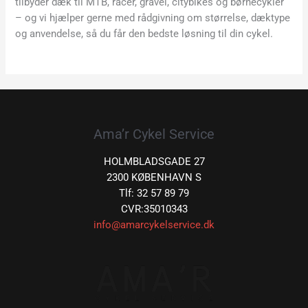
tilbyder dæk til MTB, racer, gravel, citybikes og børnecykler
– og vi hjælper gerne med rådgivning om størrelse, dæktype
og anvendelse, så du får den bedste løsning til din cykel.
Ama’r Cykel Service
HOLMBLADSGADE 27
2300 KØBENHAVN S
Tlf: 32 57 89 79
CVR:35010343
info@amarcykelservice.dk