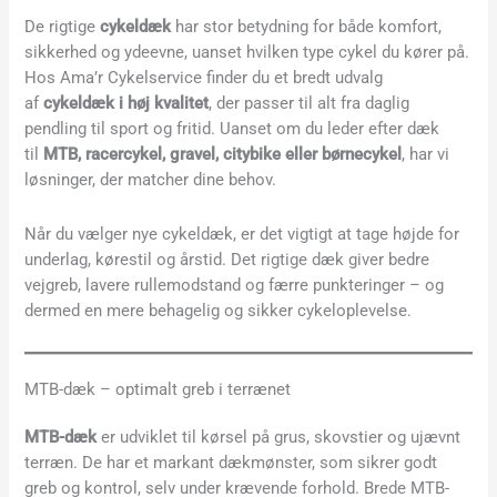
De rigtige
cykeldæk
har stor betydning for både komfort,
sikkerhed og ydeevne, uanset hvilken type cykel du kører på.
Hos Ama’r Cykelservice finder du et bredt udvalg
af
cykeldæk i høj kvalitet
, der passer til alt fra daglig
pendling til sport og fritid. Uanset om du leder efter dæk
til
MTB, racercykel, gravel, citybike eller børnecykel
, har vi
løsninger, der matcher dine behov.
Når du vælger nye cykeldæk, er det vigtigt at tage højde for
underlag, kørestil og årstid. Det rigtige dæk giver bedre
vejgreb, lavere rullemodstand og færre punkteringer – og
dermed en mere behagelig og sikker cykeloplevelse.
MTB-dæk – optimalt greb i terrænet
MTB-dæk
er udviklet til kørsel på grus, skovstier og ujævnt
terræn. De har et markant dækmønster, som sikrer godt
greb og kontrol, selv under krævende forhold. Brede MTB-