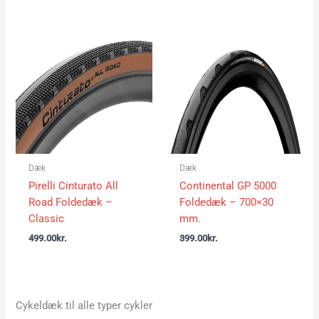
Dæk
Dæk
Pirelli Cinturato All
Continental GP 5000
Road Foldedæk –
Foldedæk – 700×30
Classic
mm.
499.00
kr.
399.00
kr.
Cykeldæk til alle typer cykler