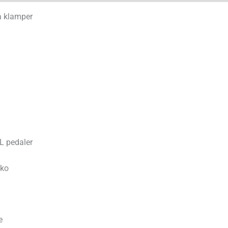
å klamper
L pedaler
sko
e