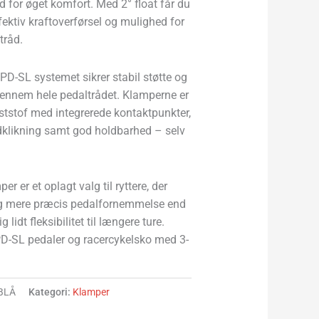
 for øget komfort. Med 2° float får du
ektiv kraftoverførsel og mulighed for
tråd.
PD-SL systemet sikrer stabil støtte og
gennem hele pedaltrådet. Klamperne er
unststof med integrerede kontaktpunkter,
udklikning samt god holdbarhed – selv
 er et oplagt valg til ryttere, der
og mere præcis pedalfornemmelse end
lidt fleksibilitet til længere ture.
PD-SL pedaler og racercykelsko med 3-
BLÅ
Kategori:
Klamper