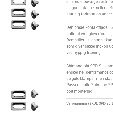
en smule bevægelsesfrihed
en god balance mellem eff
naturlig fodrotation under 
Den brede kontaktflade i S
optimal energioverførsel 
fremstillet i slidstærkt k
som giver sikker ind- og 
ved hyppig træning.
Shimano blå SPD-SL klamper
ønsker høj performance 
de gule klamper, men stadig 
Passer til alle Shimano S
bolt montering.
Varenummer (SKU):
SPD-SL_