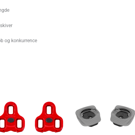
ængde
skiver
løb og konkurrence