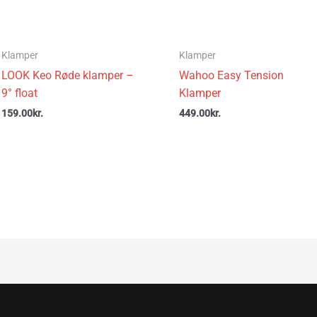
Klamper
Klamper
LOOK Keo Røde klamper –
Wahoo Easy Tension
9° float
Klamper
159.00
kr.
449.00
kr.