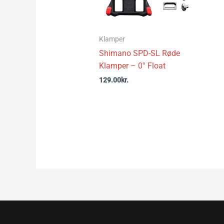
Klamper
Shimano SPD-SL Røde
Klamper – 0° Float
129.00
kr.