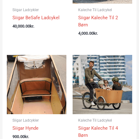
Siigar Ladcykler
Kaleche Til Ladcykel
Siigar BeSafe Ladcykel
Siigar Kaleche Til 2
Børn
40,000.00
kr.
4,000.00
kr.
Siigar Ladcykler
Kaleche Til Ladcykel
Siigar Hynde
Siigar Kaleche Til 4
Børn
900.00
kr.