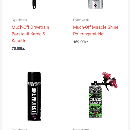
Cykelvask
Cykelvask
Much-Off Drivetrain
Much-Off Miracle Shine
Børste til Kæde &
Poleringsmiddel
Kasette
169.00
kr.
75.00
kr.
Cykelvask
Kæderens