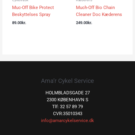
Muc-Off Bike Protect
Much-Off Bio Chain
Beskyttelses Spray
Cleaner Doc Kæderens
89.00
kr.
249.00
kr.
Ama’r Cykel Service
HOLMBLADSGADE 27
2300 KØBENHAVN S
Tlf: 32 57 89 79
CVR:35010343
info@amarcykelservice.dk