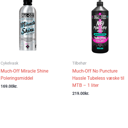
Cykelvask
Tilbehør
Much-Off Miracle Shine
Much-Off No Puncture
Poleringsmiddel
Hassle Tubeless væske til
MTB – 1 liter
169.00
kr.
219.00
kr.