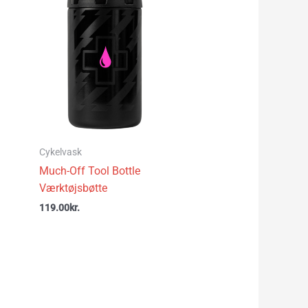
Cykelvask
Much-Off Tool Bottle
Værktøjsbøtte
119.00
kr.