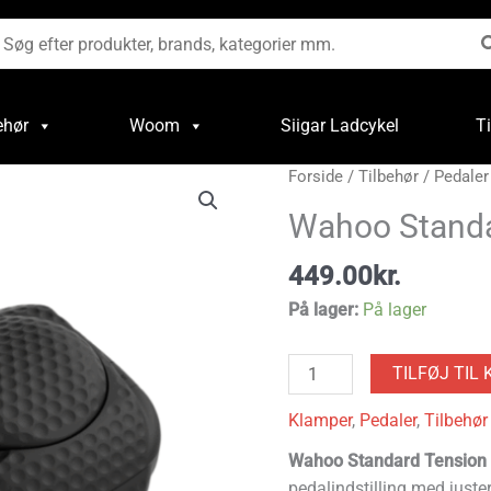
øg
ter:
ehør
Woom
Siigar Ladcykel
T
Wahoo
Forside
/
Tilbehør
/
Pedaler
Standard
Wahoo Standa
Tension
Klamper
449.00
kr.
antal
På lager:
På lager
TILFØJ TIL 
Klamper
,
Pedaler
,
Tilbehør
Wahoo Standard Tension
pedalindstilling med juste