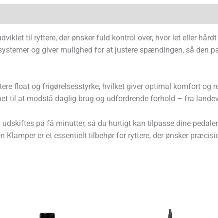
let til ryttere, der ønsker fuld kontrol over, hvor let eller hård
stemer og giver mulighed for at justere spændingen, så den pass
re float og frigørelsesstyrke, hvilket giver optimal komfort og 
net til at modstå daglig brug og udfordrende forhold – fra landeve
 udskiftes på få minutter, så du hurtigt kan tilpasse dine pedaler 
mper er et essentielt tilbehør for ryttere, der ønsker præcision,