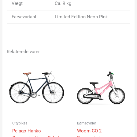
Vægt
Ca. 9 kg
Farvevariant
Limited Edition Neon Pink
Relaterede varer
Citybikes
Børnecykler
Pelago Hanko
Woom GO 2