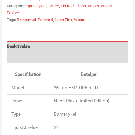
Kategorier:
Børnecykler
,
Cykler
,
Limited Edition
,
Woom
,
Woom
Explore
Tags:
Børnecykel
,
Explore 5
,
Neon Pink
,
Woom
Beskrivelse
Yderligere information
Specifikation
Detaljer
Model
Woom EXPLORE 5 LTD
Farve
Neon Pink (Limited Edition)
Type
Børnecykel
Hjulstørrelse
24″