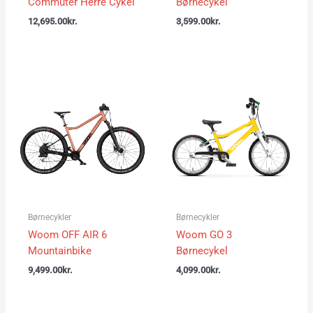
Commuter Herre Cykel
Børnecykel
12,695.00
kr.
3,599.00
kr.
Børnecykler
Børnecykler
Woom OFF AIR 6
Woom GO 3
Mountainbike
Børnecykel
9,499.00
kr.
4,099.00
kr.