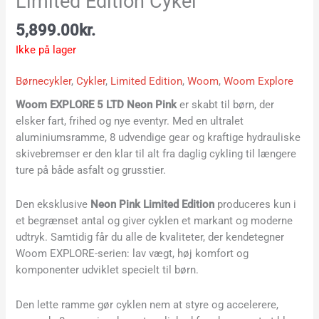
Limited Edition Cykel
5,899.00
kr.
Ikke på lager
Børnecykler
,
Cykler
,
Limited Edition
,
Woom
,
Woom Explore
Woom EXPLORE 5 LTD Neon Pink
er skabt til børn, der
elsker fart, frihed og nye eventyr. Med en ultralet
aluminiumsramme, 8 udvendige gear og kraftige hydrauliske
skivebremser er den klar til alt fra daglig cykling til længere
ture på både asfalt og grusstier.
Den eksklusive
Neon Pink Limited Edition
produceres kun i
et begrænset antal og giver cyklen et markant og moderne
udtryk. Samtidig får du alle de kvaliteter, der kendetegner
Woom EXPLORE-serien: lav vægt, høj komfort og
komponenter udviklet specielt til børn.
Den lette ramme gør cyklen nem at styre og accelerere,