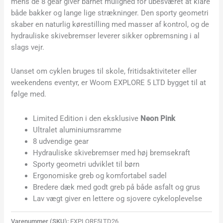
mens de 8 gear giver barnet mulighed for ubesværet at klare
både bakker og lange lige strækninger. Den sporty geometri
skaber en naturlig kørestilling med masser af kontrol, og de
hydrauliske skivebremser leverer sikker opbremsning i al
slags vejr.
Uanset om cyklen bruges til skole, fritidsaktiviteter eller
weekendens eventyr, er Woom EXPLORE 5 LTD bygget til at
følge med.
Limited Edition i den eksklusive
Neon Pink
Ultralet aluminiumsramme
8 udvendige gear
Hydrauliske skivebremser med høj bremsekraft
Sporty geometri udviklet til børn
Ergonomiske greb og komfortabel sadel
Bredere dæk med godt greb på både asfalt og grus
Lav vægt giver en lettere og sjovere cykeloplevelse
Varenummer (SKU):
EXPLORE5LTD26