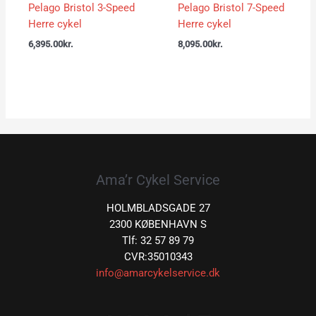
Pelago Bristol 3-Speed
Pelago Bristol 7-Speed
Herre cykel
Herre cykel
6,395.00
kr.
8,095.00
kr.
Ama’r Cykel Service
HOLMBLADSGADE 27
2300 KØBENHAVN S
Tlf: 32 57 89 79
CVR:35010343
info@amarcykelservice.dk