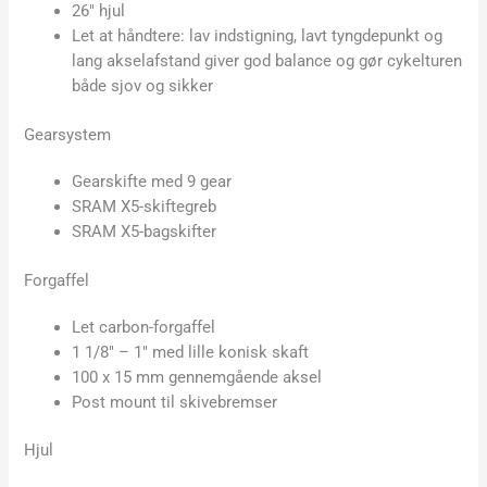
26″ hjul
Let at håndtere: lav indstigning, lavt tyngdepunkt og
lang akselafstand giver god balance og gør cykelturen
både sjov og sikker
Gearsystem
Gearskifte med 9 gear
SRAM X5-skiftegreb
SRAM X5-bagskifter
Forgaffel
Let carbon-forgaffel
1 1/8″ – 1″ med lille konisk skaft
100 x 15 mm gennemgående aksel
Post mount til skivebremser
Hjul