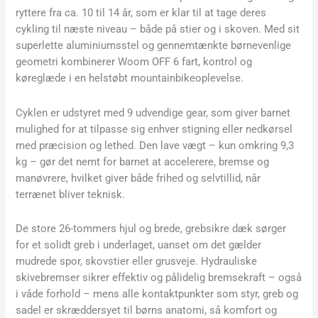
ryttere fra ca. 10 til 14 år, som er klar til at tage deres
cykling til næste niveau – både på stier og i skoven. Med sit
superlette aluminiumsstel og gennemtænkte børnevenlige
geometri kombinerer Woom OFF 6 fart, kontrol og
køreglæde i en helstøbt mountainbikeoplevelse.
Cyklen er udstyret med 9 udvendige gear, som giver barnet
mulighed for at tilpasse sig enhver stigning eller nedkørsel
med præcision og lethed. Den lave vægt – kun omkring 9,3
kg – gør det nemt for barnet at accelerere, bremse og
manøvrere, hvilket giver både frihed og selvtillid, når
terrænet bliver teknisk.
De store 26-tommers hjul og brede, grebsikre dæk sørger
for et solidt greb i underlaget, uanset om det gælder
mudrede spor, skovstier eller grusveje. Hydrauliske
skivebremser sikrer effektiv og pålidelig bremsekraft – også
i våde forhold – mens alle kontaktpunkter som styr, greb og
sadel er skræddersyet til børns anatomi, så komfort og