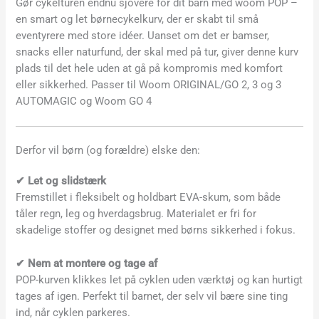
Gør cykelturen endnu sjovere for dit barn med woom POP –
en smart og let børnecykelkurv, der er skabt til små
eventyrere med store idéer. Uanset om det er bamser,
snacks eller naturfund, der skal med på tur, giver denne kurv
plads til det hele uden at gå på kompromis med komfort
eller sikkerhed. Passer til Woom ORIGINAL/GO 2, 3 og 3
AUTOMAGIC og Woom GO 4
Derfor vil børn (og forældre) elske den:
✔ Let og slidstærk
Fremstillet i fleksibelt og holdbart EVA-skum, som både
tåler regn, leg og hverdagsbrug. Materialet er fri for
skadelige stoffer og designet med børns sikkerhed i fokus.
✔ Nem at montere og tage af
POP-kurven klikkes let på cyklen uden værktøj og kan hurtigt
tages af igen. Perfekt til barnet, der selv vil bære sine ting
ind, når cyklen parkeres.