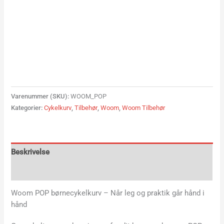
Varenummer (SKU):
WOOM_POP
Kategorier:
Cykelkurv
,
Tilbehør
,
Woom
,
Woom Tilbehør
Beskrivelse
Yderligere information
Woom POP børnecykelkurv – Når leg og praktik går hånd i
hånd