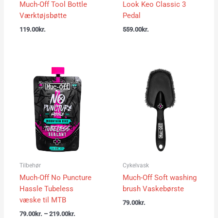
Much-Off Tool Bottle
Look Keo Classic 3
Værktøjsbøtte
Pedal
119.00
kr.
559.00
kr.
Prisinterval:
79.00kr.
til
219.00kr.
Tilbehør
Cykelvask
Much-Off No Puncture
Much-Off Soft washing
Hassle Tubeless
brush Vaskebørste
væske til MTB
79.00
kr.
79.00
kr.
–
219.00
kr.