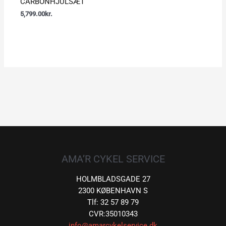
CARBONHJULSÆT
5,799.00
kr.
AMA’R CYKEL SERVICE
HOLMBLADSGADE 27
2300 KØBENHAVN S
Tlf: 32 57 89 79
CVR:35010343
info@amarcykelservice.dk