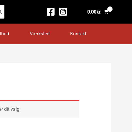
0.00
kr.
ilbud
Værksted
Kontakt
r dit valg.