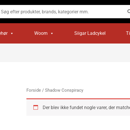
øg
ter:
ehør
Woom
Siigar Ladcykel
T
Forside
/ Shadow Conspiracy
Der blev ikke fundet nogle varer, der matche