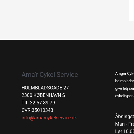
Ama’r Cykel Service
Amger Cyke
holmbladsg
HOLMBLADSGADE 27
give høj ser
2300 KØBENHAVN S
cykeltyper 
Tlf: 32 57 89 79
CVR:35010343
Åbningst
info@amarcykelservice.dk
Man - Fre
Lør 10.00