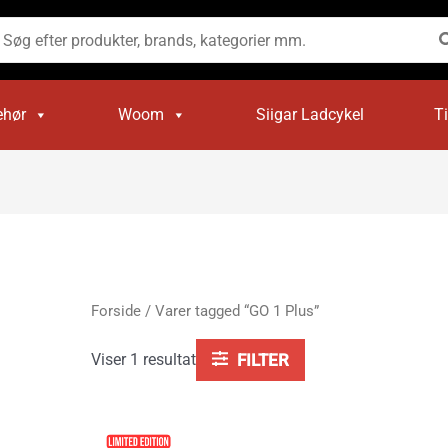
øg
ter:
ehør
Woom
Siigar Ladcykel
T
Forside
/ Varer tagged “GO 1 Plus”
Viser 1 resultat
FILTER