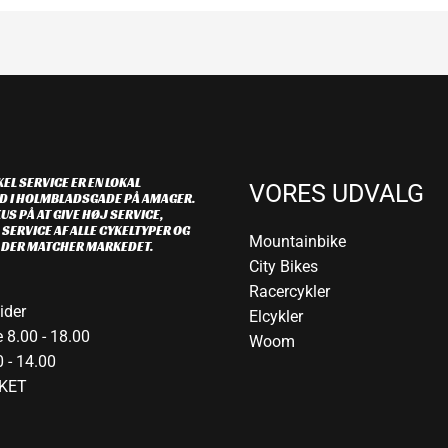
EL SERVICE ER EN LOKAL
VORES UDVALG
D I HOLMBLADSGADE PÅ AMAGER.
US PÅ AT GIVE HØJ SERVICE,
 SERVICE AF ALLE CYKELTYPER OG
Mountainbike
R DER MATCHER MARKEDET.
City Bikes
Racercykler
ider
Elcykler
 8.00 - 18.00
Woom
 - 14.00
KET