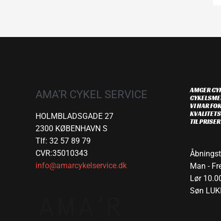
AMGER CYK
AMA’R CYKEL SERVICE
CYKELSME
VI HAR FOK
KVALITETS
HOLMBLADSGADE 27
TIL PRISE
2300 KØBENHAVN S
Tlf: 32 57 89 79
CVR:35010343
Åbningst
info@amarcykelservice.dk
Man - Fre
Lør 10.00
Søn LUK