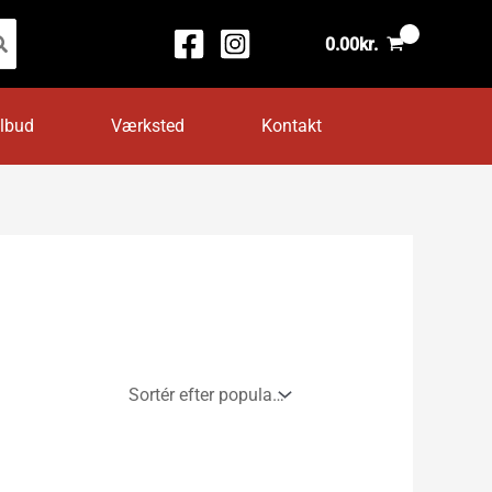
0.00
kr.
ilbud
Værksted
Kontakt