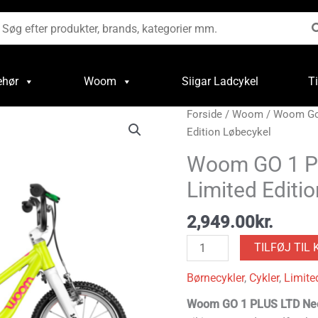
øg
ter:
ehør
Woom
Siigar Ladcykel
T
Woom
Forside
/
Woom
/
Woom G
GO
Edition Løbecykel
1
Woom GO 1 P
Plus
Limited Editi
Neon
Lime
2,949.00
kr.
Limited
Edition
TILFØJ TIL 
Løbecykel
antal
Børnecykler
,
Cykler
,
Limite
Woom GO 1 PLUS LTD Ne