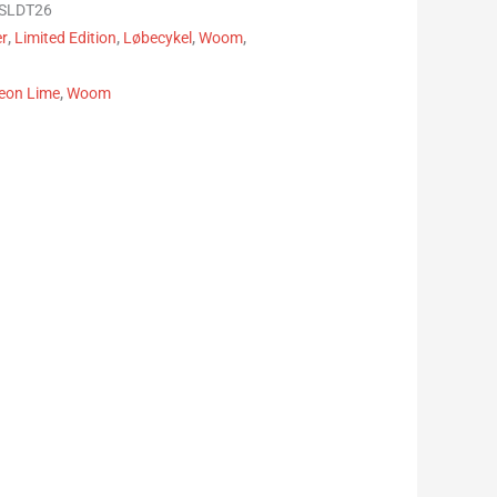
SLDT26
er
,
Limited Edition
,
Løbecykel
,
Woom
,
eon Lime
,
Woom