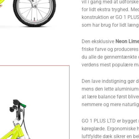
vil i gang med at udforske
for lidt ekstra tryghed. Med
konstruktion er GO 1 PLUS id
som har brug for lidt længe
Den eksklusive
Neon Lime
friske farve og produceres
du alle de gennemtænkte de
verdens mest populære mæ
Den lave indstigning gør 
mens den lette aluminiums
at lære balance først bliv
nemmere og mere naturlig
GO 1 PLUS LTD er bygget 
køreglæde. Ergonomiske h
luftfyldte dæk sikrer en b