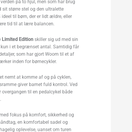
 verden på to hjul, men som har brug
 sit større stel og den ultralette
eel til børn, der er lidt ældre, eller
re tid til at lære balancen.
 Limited Edition
skiller sig ud med sin
 kun i et begrænset antal. Samtidig får
taljer, som har gjort Woom til et af
rker inden for børnecykler.
det nemt at komme af og på cyklen,
ramme giver barnet fuld kontrol. Ved
er overgangen til en pedalcykel både
.
med fokus på komfort, sikkerhed og
åndtag, en komfortabel sadel og
ehagelig oplevelse, uanset om turen