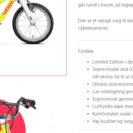
går rundt i haven, på legep
Den er et oplagt valg til b
cykeleventyret.
Fordele
Limited Edition i de
Større model end GO
lidt ekstra tid til a
Ultralet aluminiu
Lav indstigning giv
Ergonomisk geometri
Luftfyldte dæk med
Komfortabel sadel
Høj kvalitet og lang