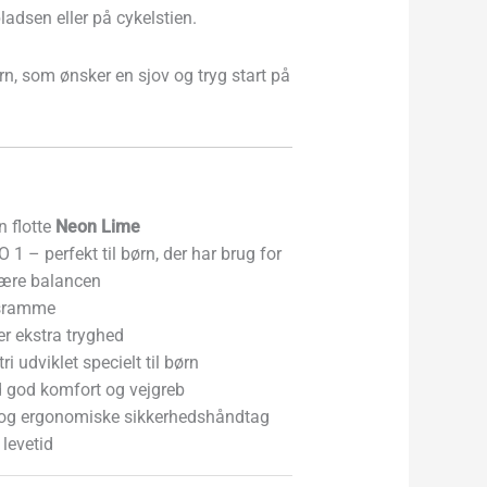
ladsen eller på cykelstien.
ørn, som ønsker en sjov og tryg start på
n flotte
Neon Lime
 1 – perfekt til børn, der har brug for
t lære balancen
msramme
er ekstra tryghed
 udviklet specielt til børn
 god komfort og vejgreb
 og ergonomiske sikkerhedshåndtag
 levetid