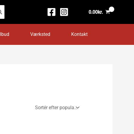
0.00
kr.
ilbud
Værksted
Kontakt