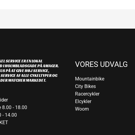
EL SERVICE ER EN LOKAL
VORES UDVALG
D I HOLMBLADSGADE PÅ AMAGER.
US PÅ AT GIVE HØJ SERVICE,
 SERVICE AF ALLE CYKELTYPER OG
Mountainbike
R DER MATCHER MARKEDET.
City Bikes
Racercykler
ider
Elcykler
 8.00 - 18.00
Woom
 - 14.00
KET