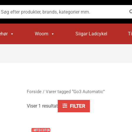
øg
ter:
ehør
Woom
Siigar Ladcykel
T
Forside
/ Varer tagged “Go3 Automatic”
Viser 1 resultat
FILTER