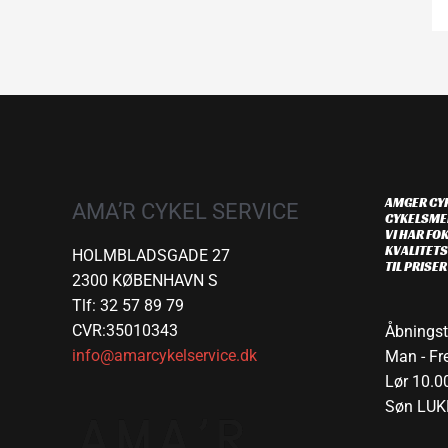
AMGER CYK
AMA’R CYKEL SERVICE
CYKELSME
VI HAR FOK
KVALITETS
HOLMBLADSGADE 27
TIL PRISE
2300 KØBENHAVN S
Tlf: 32 57 89 79
CVR:35010343
Åbningst
info@amarcykelservice.dk
Man - Fre
Lør 10.00
Søn LUK