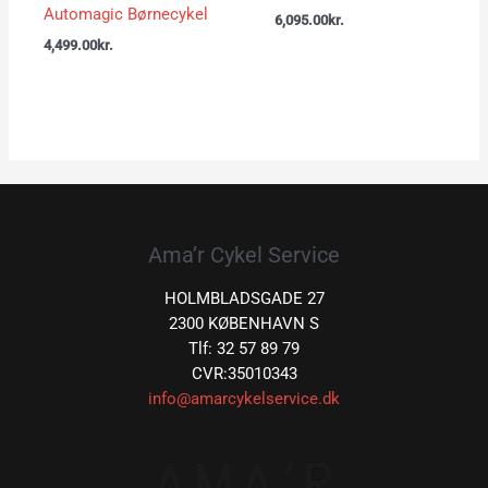
Automagic Børnecykel
6,095.00
kr.
4,499.00
kr.
Ama’r Cykel Service
HOLMBLADSGADE 27
2300 KØBENHAVN S
Tlf: 32 57 89 79
CVR:35010343
info@amarcykelservice.dk