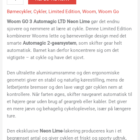
Børnecykler
,
Cykler
,
Limited Edition
,
Woom
,
Woom Go
Woom GO 3 Automagic LTD Neon Lime
gør det endnu
sjovere og nemmere at lære at cykle. Denne Limited Edition
kombinerer Wooms lette og børnevenlige design med det
smarte
Automagic 2-gearsystem
, som skifter gear helt
automatisk. Barnet kan derfor koncentrere sig om det
vigtigste – at cykle og have det sjovt.
Den ultralette aluminiumsramme og den ergonomiske
geometri giver en stabil og naturlig kørestilling, mens de
letbetjente bremser og den lave vægt gør cyklen nem at
kontrollere. Når farten øges, skifter navgearet automatisk til
et højere gear uden brug af geargreb eller kabler. Det giver
en mere jævn og behagelig cykeloplevelse, især på længere
ture.
Den eksklusive
Neon Lime
-lakering produceres kun i et
begrænset antal og giver cyklen et friskt og sporty udtryk,