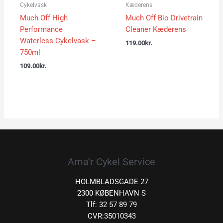
Cykelvask
Kæderens
Much Off High
Much Off Bio Drivetrain
Performance
Cleaner Kæderens
Waterless Cykelvask –
119.00
kr.
750ml
109.00
kr.
Ama’r Cykel Service
HOLMBLADSGADE 27
2300 KØBENHAVN S
Tlf: 32 57 89 79
CVR:35010343