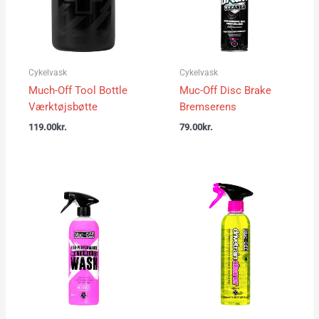
Cykelvask
Cykelvask
Much-Off Tool Bottle
Muc-Off Disc Brake
Værktøjsbøtte
Bremserens
119.00
kr.
79.00
kr.