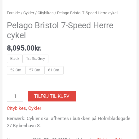
Forside
/
Cykler
/
Citybikes
/ Pelago Bristol 7-Speed Herre cykel
Pelago Bristol 7-Speed Herre
cykel
8,095.00
kr.
Black
Traffic Grey
52 Cm.
57 Cm.
61 Cm.
TILFØJ TIL KURV
Citybikes
,
Cykler
Bemærk: Cykler skal afhentes i butikken på Holmbladsgade
27 København S.