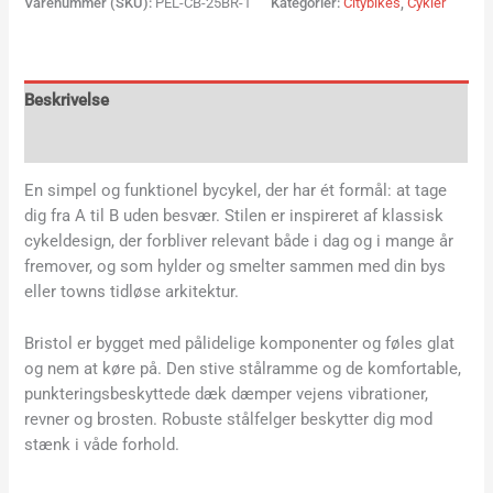
Varenummer (SKU):
PEL-CB-25BR-1
Kategorier:
Citybikes
,
Cykler
Beskrivelse
Yderligere information
En simpel og funktionel bycykel, der har ét formål: at tage
dig fra A til B uden besvær. Stilen er inspireret af klassisk
cykeldesign, der forbliver relevant både i dag og i mange år
fremover, og som hylder og smelter sammen med din bys
eller towns tidløse arkitektur.
Bristol er bygget med pålidelige komponenter og føles glat
og nem at køre på. Den stive stålramme og de komfortable,
punkteringsbeskyttede dæk dæmper vejens vibrationer,
revner og brosten. Robuste stålfelger beskytter dig mod
stænk i våde forhold.