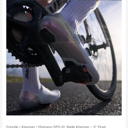
Forside
/
Klamper
/ Shimano SPD-SL Røde Klamper – 0° Float