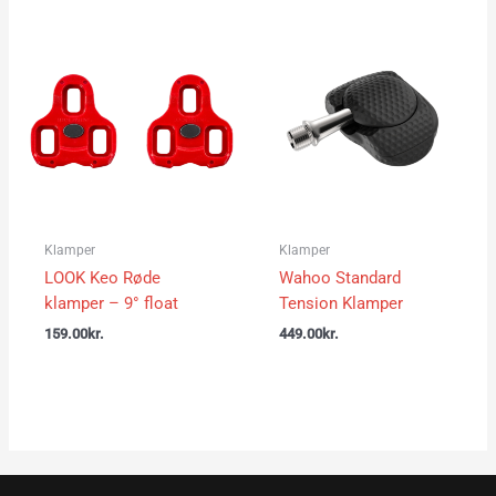
Klamper
Klamper
LOOK Keo Røde
Wahoo Standard
klamper – 9° float
Tension Klamper
159.00
kr.
449.00
kr.