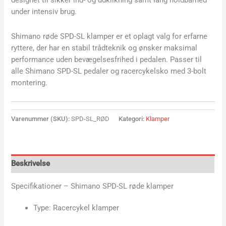
designet til sikker ind- og udklikning samt lang holdbarhed
under intensiv brug.
Shimano røde SPD-SL klamper er et oplagt valg for erfarne
ryttere, der har en stabil trådteknik og ønsker maksimal
performance uden bevægelsesfrihed i pedalen. Passer til
alle Shimano SPD-SL pedaler og racercykelsko med 3-bolt
montering.
Varenummer (SKU):
SPD-SL_RØD
Kategori:
Klamper
Beskrivelse
Specifikationer – Shimano SPD-SL røde klamper
Type: Racercykel klamper