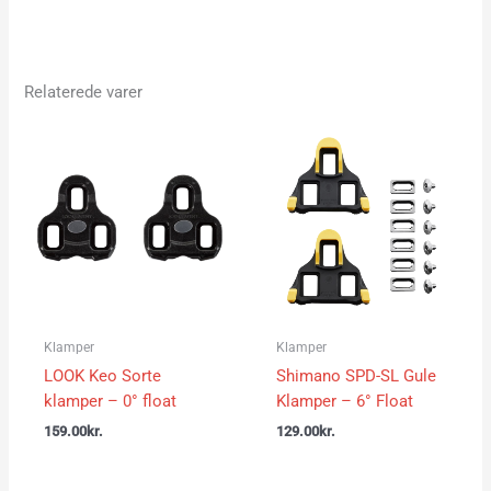
Relaterede varer
Klamper
Klamper
LOOK Keo Sorte
Shimano SPD-SL Gule
klamper – 0° float
Klamper – 6° Float
159.00
kr.
129.00
kr.