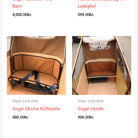
Børn
Ladcykel
4,000.00
kr.
599.00
kr.
Siigar Ladcykler
Siigar Ladcykler
Siigar Ekstra Hoftesele
Siigar Hynde
380.00
kr.
900.00
kr.