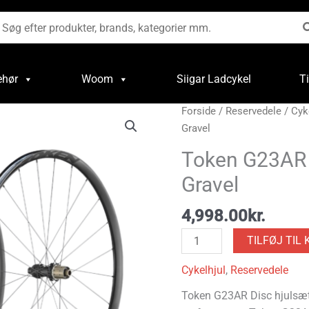
øg
ter:
ehør
Woom
Siigar Ladcykel
T
Token
Forside
/
Reservedele
/
Cyk
G23AR
Gravel
Disc
Token G23AR D
Hjulsæt
Gravel
Til
Gravel
4,998.00
kr.
antal
TILFØJ TIL 
Cykelhjul
,
Reservedele
Token G23AR Disc hjulsæ