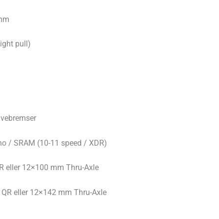
 mm
ight pull)
ivebremser
ano / SRAM (10-11 speed / XDR)
QR eller 12×100 mm Thru-Axle
 QR eller 12×142 mm Thru-Axle