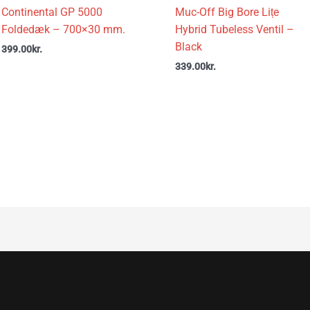
Continental GP 5000
Muc-Off Big Bore Lițe
Foldedæk – 700×30 mm.
Hybrid Tubeless Ventil –
Black
399.00
kr.
339.00
kr.