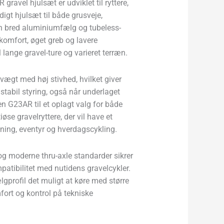
ravel hjulsæt er udviklet til ryttere,
idigt hjulsæt til både grusveje,
en bred aluminiumfælg og tubeless-
komfort, øget greb og lavere
 lange gravel-ture og varieret terræn.
vægt med høj stivhed, hvilket giver
 stabil styring, også når underlaget
en G23AR til et oplagt valg for både
se gravelryttere, der vil have et
ræning, eventyr og hverdagscykling.
og moderne thru-axle standarder sikrer
atibilitet med nutidens gravelcykler.
gprofil det muligt at køre med større
fort og kontrol på tekniske