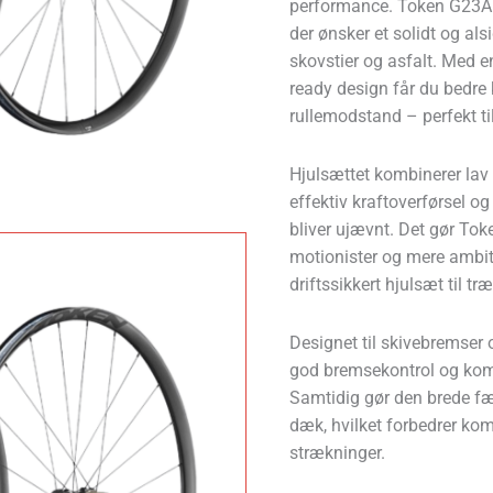
performance. Token G23AR g
der ønsker et solidt og als
skovstier og asfalt. Med 
ready design får du bedre 
rullemodstand – perfekt til
Hjulsættet kombinerer lav 
effektiv kraftoverførsel og
bliver ujævnt. Det gør Tok
motionister og mere ambitiø
driftssikkert hjulsæt til t
Designet til skivebremser 
god bremsekontrol og komp
Samtidig gør den brede fæl
dæk, hvilket forbedrer kom
strækninger.