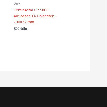
Dæk
Continental GP 5000
AllSeason TR Foldedæk –
700×32 mm.
599.00
kr.