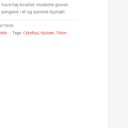
il have høj kvalitet, moderne gravel-
r pengene i ét og samme hjulsæt.
9673056
dele
Tags:
Cykelhjul
,
Hjulsæt
,
Token