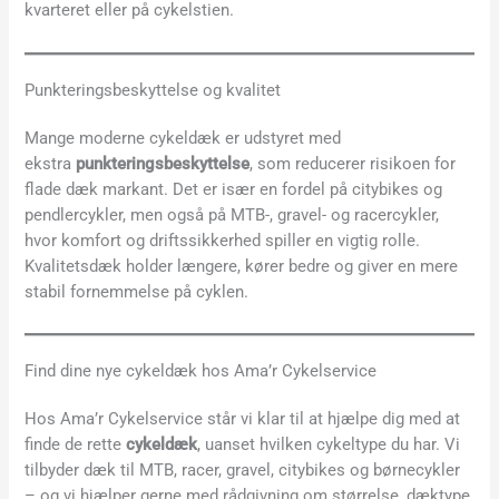
kvarteret eller på cykelstien.
Punkteringsbeskyttelse og kvalitet
Mange moderne cykeldæk er udstyret med
ekstra
punkteringsbeskyttelse
, som reducerer risikoen for
flade dæk markant. Det er især en fordel på citybikes og
pendlercykler, men også på MTB-, gravel- og racercykler,
hvor komfort og driftssikkerhed spiller en vigtig rolle.
Kvalitetsdæk holder længere, kører bedre og giver en mere
stabil fornemmelse på cyklen.
Find dine nye cykeldæk hos Ama’r Cykelservice
Hos Ama’r Cykelservice står vi klar til at hjælpe dig med at
finde de rette
cykeldæk
, uanset hvilken cykeltype du har. Vi
tilbyder dæk til MTB, racer, gravel, citybikes og børnecykler
– og vi hjælper gerne med rådgivning om størrelse, dæktype