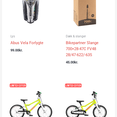
Lys
Dæk & slanger
Abus Vela Forlygte
Bikepartner Slange
700×28-47C FV48
99.00
kr.
28/47-622/-635
45.00
kr.