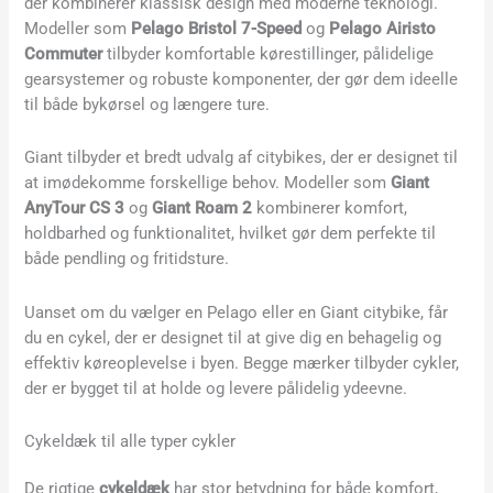
der kombinerer klassisk design med moderne teknologi.
Modeller som
Pelago Bristol 7-Speed
og
Pelago Airisto
Commuter
tilbyder komfortable kørestillinger, pålidelige
gearsystemer og robuste komponenter, der gør dem ideelle
til både bykørsel og længere ture.
Giant tilbyder et bredt udvalg af citybikes, der er designet til
at imødekomme forskellige behov. Modeller som
Giant
AnyTour CS 3
og
Giant Roam 2
kombinerer komfort,
holdbarhed og funktionalitet, hvilket gør dem perfekte til
både pendling og fritidsture.
Uanset om du vælger en Pelago eller en Giant citybike, får
du en cykel, der er designet til at give dig en behagelig og
effektiv køreoplevelse i byen. Begge mærker tilbyder cykler,
der er bygget til at holde og levere pålidelig ydeevne.
Cykeldæk til alle typer cykler
De rigtige
cykeldæk
har stor betydning for både komfort,