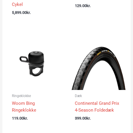
Cykel
129.00
kr.
5,899.00
kr.
Ringeklokke
Dæk
Woom Bing
Continental Grand Prix
Ringeklokke
4-Season Foldedæk
119.00
kr.
399.00
kr.