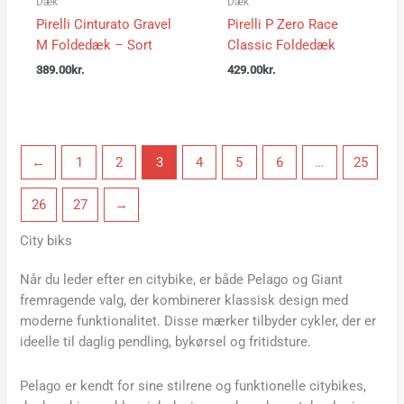
Dæk
Dæk
Pirelli Cinturato Gravel
Pirelli P Zero Race
M Foldedæk – Sort
Classic Foldedæk
389.00
kr.
429.00
kr.
←
1
2
3
4
5
6
…
25
26
27
→
City biks
Når du leder efter en citybike, er både Pelago og Giant
fremragende valg, der kombinerer klassisk design med
moderne funktionalitet. Disse mærker tilbyder cykler, der er
ideelle til daglig pendling, bykørsel og fritidsture.
Pelago er kendt for sine stilrene og funktionelle citybikes,