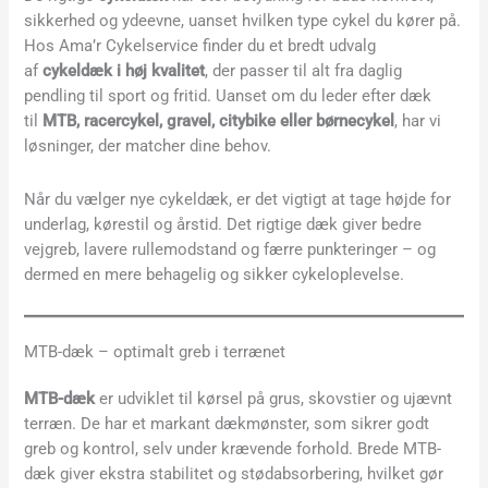
sikkerhed og ydeevne, uanset hvilken type cykel du kører på.
Hos Ama’r Cykelservice finder du et bredt udvalg
af
cykeldæk i høj kvalitet
, der passer til alt fra daglig
pendling til sport og fritid. Uanset om du leder efter dæk
til
MTB, racercykel, gravel, citybike eller børnecykel
, har vi
løsninger, der matcher dine behov.
Når du vælger nye cykeldæk, er det vigtigt at tage højde for
underlag, kørestil og årstid. Det rigtige dæk giver bedre
vejgreb, lavere rullemodstand og færre punkteringer – og
dermed en mere behagelig og sikker cykeloplevelse.
MTB-dæk – optimalt greb i terrænet
MTB-dæk
er udviklet til kørsel på grus, skovstier og ujævnt
terræn. De har et markant dækmønster, som sikrer godt
greb og kontrol, selv under krævende forhold. Brede MTB-
dæk giver ekstra stabilitet og stødabsorbering, hvilket gør