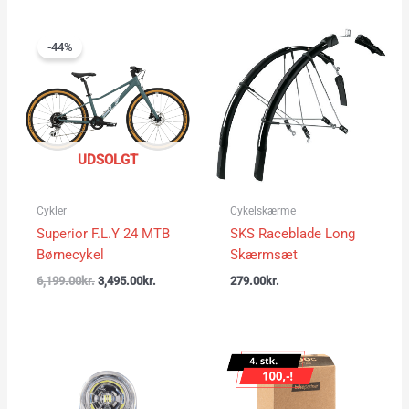
Den
Den
oprindelige
aktuelle
-44%
pris
pris
var:
er:
6,199.00kr..
3,495.00kr..
UDSOLGT
Cykler
Cykelskærme
Superior F.L.Y 24 MTB
SKS Raceblade Long
Børnecykel
Skærmsæt
6,199.00
kr.
3,495.00
kr.
279.00
kr.