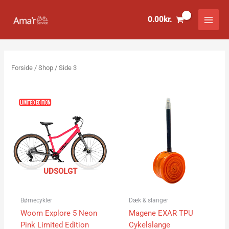
Gå
til
0.00
kr.
indholdet
Forside
/
Shop
/ Side 3
UDSOLGT
Børnecykler
Dæk & slanger
Woom Explore 5 Neon
Magene EXAR TPU
Pink Limited Edition
Cykelslange