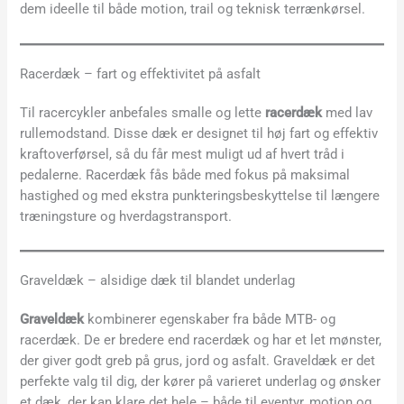
dem ideelle til både motion, trail og teknisk terrænkørsel.
Racerdæk – fart og effektivitet på asfalt
Til racercykler anbefales smalle og lette
racerdæk
med lav
rullemodstand. Disse dæk er designet til høj fart og effektiv
kraftoverførsel, så du får mest muligt ud af hvert tråd i
pedalerne. Racerdæk fås både med fokus på maksimal
hastighed og med ekstra punkteringsbeskyttelse til længere
træningsture og hverdagstransport.
Graveldæk – alsidige dæk til blandet underlag
Graveldæk
kombinerer egenskaber fra både MTB- og
racerdæk. De er bredere end racerdæk og har et let mønster,
der giver godt greb på grus, jord og asfalt. Graveldæk er det
perfekte valg til dig, der kører på varieret underlag og ønsker
et dæk, der kan klare det hele – både til eventyr, motion og