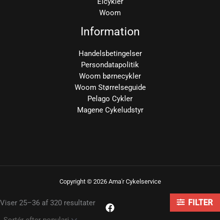
Elcykler
Woom
Information
Handelsbetingelser
Persondatapolitik
Woom børnecykler
Woom Størrelseguide
Pelago Cykler
Magene Cykeludstyr
Copyright © 2026 Ama'r Cykelservice
Sorteret
Viser 25–36 af 320 resultater
FILTER
efter
popularitet